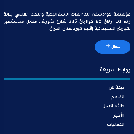
مؤسسة كوردستان للدراسات الاستراتيجية والبحث العلمي بناية
رقم 10، زقاق 60 گولاباخ 335 شارع شورش، مقابل مستشفى
شورش السليمانية إقليم كوردستان، العراق
اتصال
روابط سريعة
نبذة عن
القسم
طاقم العمل
الأخبار
الفعاليات