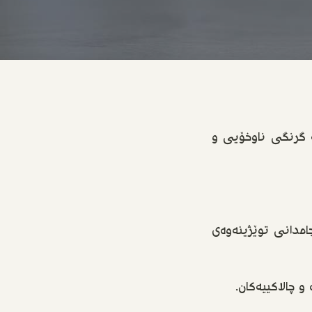
ە گرنگی ناوخۆیی و
جامدانی توێژینەوەی
 چالاکییەکان.