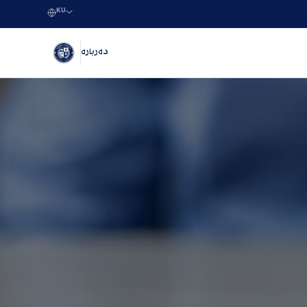
KU
دەربارە