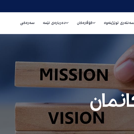
ەنتەری توێژینەوە
گۆڤارەکان
دەربارەی ئێمە
سەرەکی
انمان