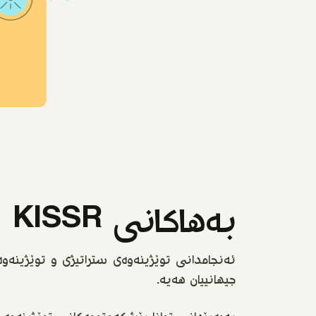
بەهاکانی KISSR
ئەنجامدانی توێژینەوەی ستراتیژی و توێژینەو
جیهانییان هەیە.