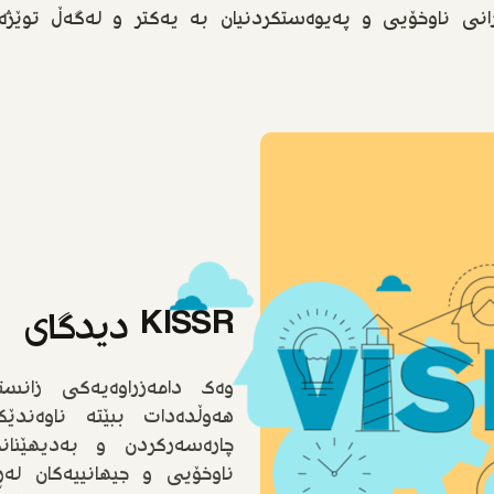
انی ناوخۆیی و پەیوەستکردنیان بە یەکتر و لەگەڵ توێژەر
KISSR دیدگای
هەوڵدەدات ببێتە ناوەند
چارەسەرکردن و بەدیهێنا
ناوخۆیی و جیهانییەکان لەڕ