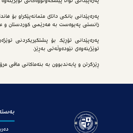
پەرەپێدانی توانا پێشکەوتووەکانی توێژینەوە 
پەرەپێدانی بانکی داتای متمانەپێکراو بۆ هان
زانستی پەیوەست بە هەرێمی کوردستان و عێر
پەرەپێدانی تۆڕێک بۆ پشتگیریکردنی توێژەر
توێژینەوەی نێودەوڵەتی بەڕێز.
ڕێزگرتن و پابەندبوون بە بنەماکانی مافی مرۆڤ
بەستەر
دەربا