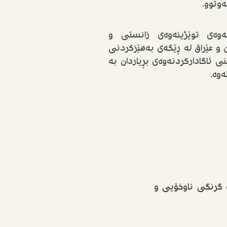
وتوو.
ەوەی توێژینەوەی زانستی و
 و عێراق لە ڕێگەی بەهێزکردنی
 ئاگادارکردنەوەی بڕیاردان بە
ەوە.
ە گرنگی ناوخۆیی و