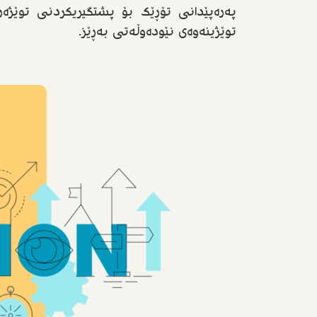
پەرەپێدانی تۆڕێک بۆ پشتگیریکردنی توێژەر
توێژینەوەی نێودەوڵەتی بەڕێز.