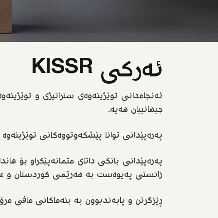
ئەرکی KISSR
ئەنجامدانی توێژینەوەی ستراتیژی و توێژینەو
جیهانییان هەیە.
پەرەپێدانی توانا پێشکەوتووەکانی توێژینەوە 
پەرەپێدانی بانکی داتای متمانەپێکراو بۆ هان
زانستی پەیوەست بە هەرێمی کوردستان و عێر
ڕێزگرتن و پابەندبوون بە بنەماکانی مافی مرۆڤ