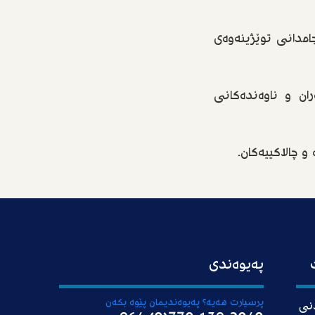
جامدانی توێژینەوەی
ان و ناوەندەکانی
 چالاکییەکان.
پەیوەندی
پرسیارت هەیە؟ پەیوەندیمان پێوە بکەن
دنی