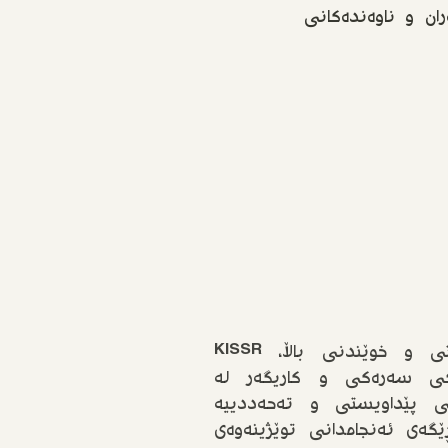
ان و ناوەندەکانی
وەک دامەزراوەیەکی زانستی و خوێندنی باڵا، KISSR
ێکی سەرەکی و کاریگەر لە
نی پێداویستی و تەحەددییە
ێگەی ئەنجامدانی توێژینەوەی