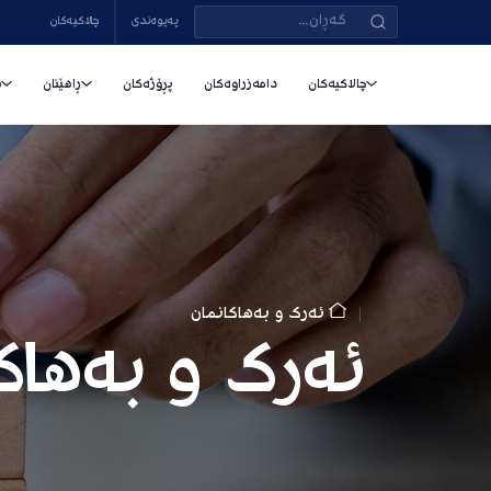
پەیوەندی
چالاکیەکان
چالاکیەکان
دامەزراوەکان
پڕۆژەکان
ڕاهێنان
س
ئەرک و بەهاکانمان
ئەرک و بەهاک