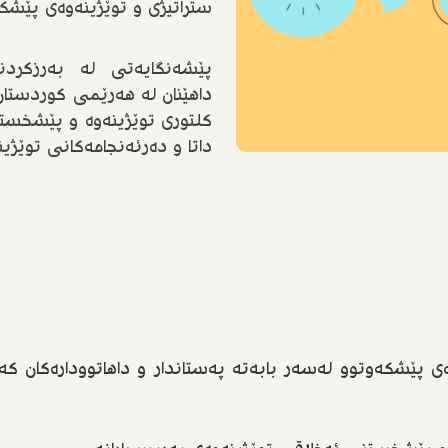
ستراتیژی و توێژینەوەی پێشکە
پێشەنگایەتی لە بەرزکردن
داهێنان لە هەرێمی کوردستان
کلتوری توێژینەوە و پێشخستنی
داتا و دەرئەنجامەکانی توێژین
ەی پێشکەوتوو لەسەر بابەتە پەستاندار و داهاتوودارەکان ک