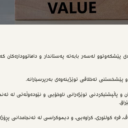
ەی پێشکەوتوو لەسەر بابەتە پەستاندار و داهاتوودارەکان ک
و پێشخستنی ئەخلاقی توێژینەوەی بەرپرسیارانە.
دان و پاڵپشتیکردنی توێژەرانی ناوخۆیی و نێودەوڵەتی لە ئەن
اق.
، فرە کولتوری، کراوەیی، و دیموکراسی لە ئەنجامدانی پڕۆژە و