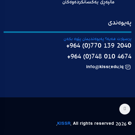
ماڵپەڕی یەکسانکردەوەکان
پەیوەندی
پرسیارت هەیە؟ پەیوەندیمان پێوە بکەن
+964 (0)770 139 2040
+964 (0)748 010 4674
info@kissr.edu.iq
KISSR
. All rights reserved.
© 2026