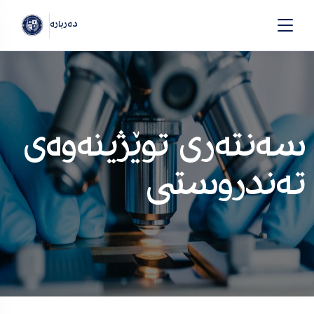
دەربارە
سەنتەری توێژینەوەی
تەندروستی