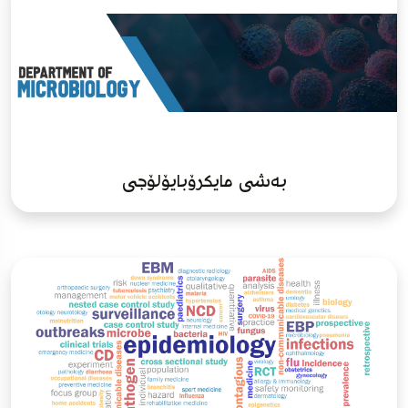
بەشی مایکرۆبایۆلۆجی