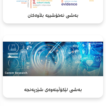
بەشی نەخۆشییە بڵاوەکان
بەشی لێکۆڵینەوەی شێرپەنجە