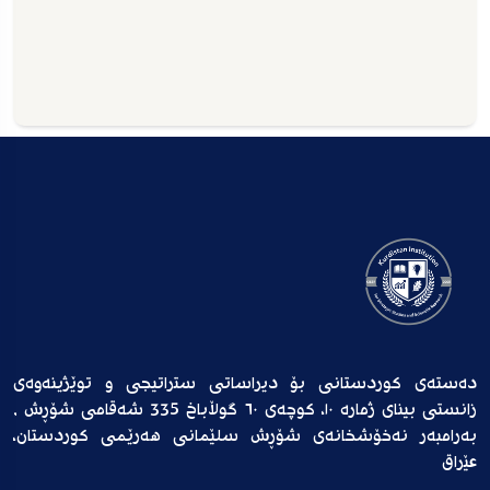
دەستەی کوردستانی بۆ دیراساتی ستراتیجی و توێژینەوەی
زانستی بینای ژمارە ١٠، کوچەی ٦٠ گوڵاباخ 335 شەقامی شۆڕش ,
بەرامبەر نەخۆشخانەی شۆڕش سلێمانی هەرێمی کوردستان،
عێراق