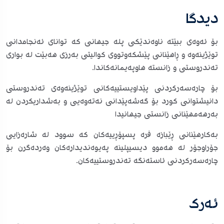
دیدگا
بۆ ئەوەی ببێتە ناوەندێکی پلە جیهانی کە توانای ئەنجامدانی
توێژینەوە و ڕاهێنانی پێشکەوتووی کوالیتی بەرزی هەبێت لە بواری
تەندروستی و زانستە هاوپەیمانەکاندا.
بۆ چارەسەرکردنی پێداویستییەکانی توێژینەوەی تەندروستی
دانیشتوانی کورد بۆ گەشەپێدانی نەتەوەیی و بەشداریکردن لە
بەرهەمهێنانی زانستی جیهانیدا
بەکارهێنانی ڕێبازە فرە پسپۆڕییەکان کە سوود لە شارەزایی
جۆراوجۆر لە هەموو دیسیپلینە پەیوەندیدارەکان وەردەگرن بۆ
چارەسەرکردنی ئاستەنگە تەندروستییەکان.
ئەرک