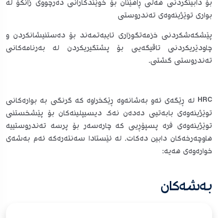
بۆ دابینکردنی هەلی ڕاهێنان بۆ خوێندکارانی دەرچووی زانکۆ لە
بواری توێژینەوەی تەندروستی
پێشکەشکردنی خزمەتگوزاری تایبەتمەند بۆ دەستنیشانکردن و
چاودێریکردنی تاقیگەیی بۆ پشتگیریکردن لە بەرنامەکانی
تەندروستی گشتی.
HRC لە ڕێگەی ئەو بەشانەوە ڕێکخراوە کە گرنگی بە بوارەکانی
توێژینەوەی بابەتیی دەدەن نەک دیسیپلینەکان بۆ پێشخستنی
توێژینەوەی فرە پسپۆڕیی کە چارەسەر بۆ پرسە تەندروستییە
هاوچەرخەکان دابین دەکات. لە ئێستادا سەنتەرەکە ئەم بەشەی
خوارەوەی هەیە:
بەشەکان