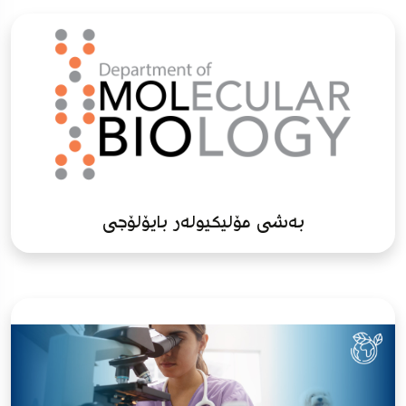
بەشی مۆلیکیولەر بایۆلۆجی