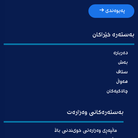
پەیوەندی
بەستەرە خێراکان
دەربارە
بەش
ستاف
هەواڵ
چالاکیەکان
بەستەرەکانی وەزارەت
ماڵپەڕی وەزارەتی خوىندنی باڵا