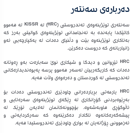
دەربارەی سەنتەر
سەنتەری توێژینەوەی تەندروستی (HRC) لە KISSR لە هەموو
کاتێکدا پابەندە بە ئەنجامدانی توێژینەوەی کوالیتی بەرز کە
بەئاکاری توێژینەوە بێت و دڵنیای دەدات لە یەکپارچەیی ئەو
زانیاریانەی کە دروست دەکرێن.
HRC تێڕوانین و دیدگا و شیکاری نوێ سەبارەت بەو ڕەوتانە
دەدات کە کاریگەرییان لەسەر هەموو پرسە پەیوەندیدارەکانی
تەندروستی لە کوردستان و دەرەوەی وڵات هەیە.
HRC یارمەتی بڕیاردەرانی چاودێری تەندروستی دەدات بۆ
بەڕێوەبردنی گۆڕانکاری لە ڕێگەی توێژینەوەی سەرەتایی و
ئاڵوگۆڕی هاوبەشەوە. بۆچوونەکانمان لەلایەن تۆڕێک لە
پیشەگەرەکانەوە ئاگادار دەکرێنەوە کە سەرکردایەتی و
ئەزموونی ڕۆژانەیان لە بواری چاودێری تەندروستیدا هەیە.