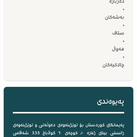
دەربارە
بەشەکان
ستاف
هەواڵ
چالاکیەکان
پەیوەندی
پەیمانگای کوردستان بۆ توێژینەوەی دەوڵەتی و توێژینەوەی
زانستی بینای ژمارە ١٠، کوچەی ٦٠ گوڵاباخ 335 شەقامی