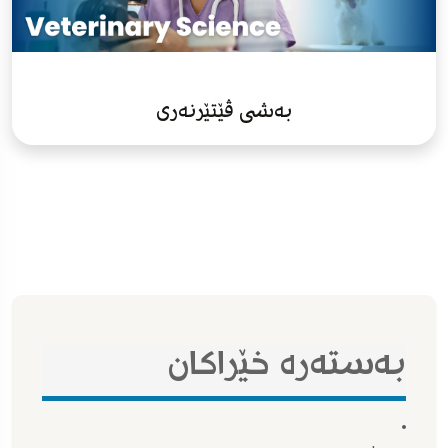
بەشی ڤێتێرنەری
بەستەرە خێراکان