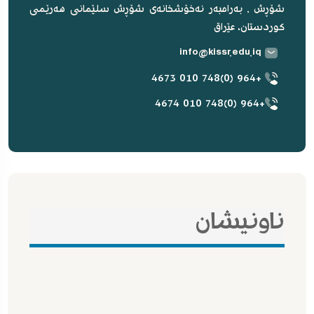
شۆڕش , بەرامبەر نەخۆشخانەی شۆڕش سلێمانی هەرێمی
کوردستان، عێراق
info@kissr.edu.iq
+964 (0)748 010 4673
+964 (0)748 010 4674
ناونیشان