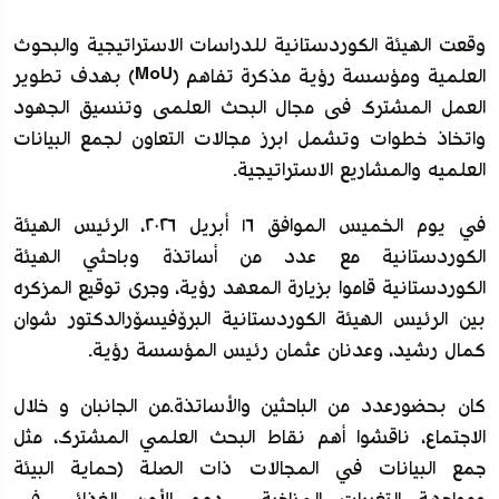
وقعت الهیئة الکوردستانیة للدراسات الاستراتيجية والبحوث
العلمية ومؤسسة رؤية مذكرة تفاهم (MoU) بهدف تطویر
العمل المشترک فی مجال البحث العلمی وتنسيق الجهود
واتخاذ خطوات وتشمل ابرز مجالات التعاون لجمع البيانات
العلمیە والمشاريع الاستراتيجية.
في يوم الخميس الموافق ١٦ أبريل ٢٠٢٦، الرئیس الهیئة
الکوردستانیة مع عدد من أساتذة وباحثي الهیئة
الکوردستانیة قاموا بزيارة المعهد رؤية، وجری توقیع المزکرە
بین الرئیس الهیئة الکوردستانیة البرۆفیسۆرالدكتور شوان
كمال رشيد، وعدنان عثمان رئیس المؤسسة رؤية.
کان بحضورعدد من الباحثين والأساتذة.من الجانبان و خلال
الاجتماع، ناقشوا أهم نقاط البحث العلمي المشترك، مثل
جمع البيانات في المجالات ذات الصلة (حمایة البیئة