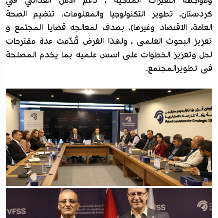
ومواجهة التغيرات المناخیة ، دعم الأمن الغذائي في
كردستان، تطویر التكنولوجيا والمعلومات، تنضیم الصحة
العامة، الاقتصاد وغيرها)، بهدف لمعالجە قضایا المجتمع و
تعزيز البحوث العلمی ، ولهذا الغرض قُدّمت عدة مقترحات
لحل وتعزیز الخطوات علی اسس علمیە بما یخدم المصلحة
فی تطویرالمجتمع.