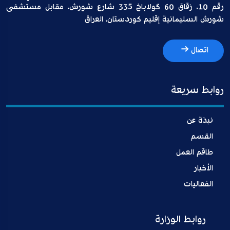
رقم 10، زقاق 60 گولاباخ 335 شارع شورش، مقابل مستشفى
شورش السليمانية إقليم كوردستان، العراق
اتصال
روابط سريعة
نبذة عن
القسم
طاقم العمل
الأخبار
الفعاليات
روابط الوزارة