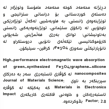
د.ڕێژنه‌ محه‌مه‌د کوخه‌ محه‌مه‌د مامۆستا وتوێژه‌ر له‌
ده‌سته‌ى کوردستانى بۆ دراساتى ستراتیجى و
توێژینه‌وه‌ى زانستی، به‌ هاوبه‌شیى له‌گه‌ڵ توێژه‌رێکى
ناوخۆیى له‌ زانکۆى سلێمانى، توێژینه‌وه‌یه‌کى زانستى
به‌ناونیشانی: تواناى به‌رزى هه‌ڵمژینى شه‌پۆلى
کارۆموگناتیسى تێکه‌ڵه‌ى نانۆیى دروستکراو له‌
نانۆپارتیکڵى سه‌وزى Fe3O4/ گرافین- سیلیکۆن.
High-performance electromagnetic wave absorption
of green-synthesized Fe3O4/graphene–silicone
nanocomposites له‌ گۆڤارى ئاستبه‌رزى سەر بە ده‌زگاى
سپرینگه‌ر به‌ ناوى Journal of Materials Science:
Materials in Electronics که‌ یه‌کێکه‌ له‌ گۆڤاره‌
ئاستبه‌رزه‌کان و خاوه‌نى فاکته‌رى کاریگه‌رى Impact
Factor: 2.8 بڵاوکرده‌وه‌.