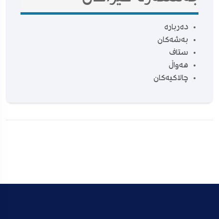
دەربارە
بەشەکان
ستاف
هەواڵ
چالاکیەکان