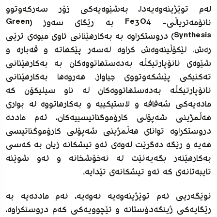
له‌م توێژینه‌وه‌یه‌دا، به‌شێوه‌یه‌کى زۆر سه‌رکه‌وتوو
نانۆمه‌تریاڵى- Fe3O4 به‌ رێگاى سه‌وز (Green
Synthesis) دروستکراوه‌ به‌ به‌کارهێنانى ئاوى میوه‌ى ترێى
ره‌ش. لێکۆڵینه‌وه‌ش کراوه‌ له‌سه‌ر پێکهاته‌ و قه‌باره‌ و
شێوه‌ى نانۆپارتیکڵه‌ به‌ده‌ستهاتووه‌کان به‌ به‌کارهێنانى
ته‌کنیکى پێشکه‌وتووى جیاواز. هه‌روه‌ها به‌کارهێنانى
نانۆپارتیکڵه‌ به‌ده‌ستهاتووه‌کان له‌ ناو سیلیکۆن که‌
ماده‌یه‌کى شه‌فافه‌ و لاستیکییە و به‌کار‌هاتووه‌ له‌ بوارى
هه‌ڵمژینى شه‌پۆلى کارۆموگناتیسییەکان، ئه‌م مادده‌
دروستکراوه‌ تواناى هه‌ڵمژینى شه‌پۆلى کارۆموگناتیسى
هه‌یه‌ و رێگه‌ ده‌گرێت له‌وه‌ى ئه‌و تیشکانه‌ زیان به‌ که‌سى
به‌کارهێنه‌ر بگه‌یه‌نێت له‌ نه‌خۆشخانه‌ و ئه‌و شوێنه‌
تایبه‌تانه‌ى که‌ ئه‌و تیشکانه‌ى تێدایه‌.
نوێگه‌ریی ئه‌م توێژینه‌وه‌یه‌ ئه‌وه‌یه‌، ئه‌م مادده‌یه‌ به‌
رێگایه‌کى ژینگه‌دۆستانه‌ و تێچوویه‌کى که‌م دروستکراوه‌،