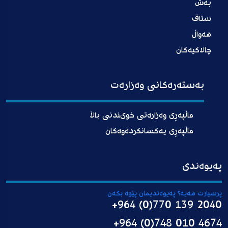
بەش
ستاف
هەواڵ
چالاکیەکان
بەستەرەکانی وەزارەت
ماڵپەڕی وەزارەتی خوىندنی باڵا
ماڵپەڕی یەکسانکردەوەکان
پەیوەندی
پرسیارت هەیە؟ پەیوەندیمان پێوە بکەن
+964 (0)770 139 2040
+964 (0)748 010 4674