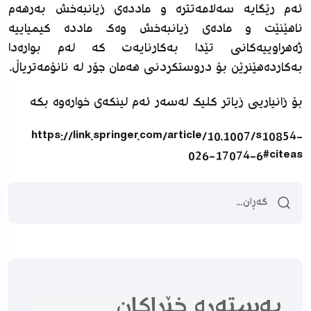
ئه‌م رێگایه‌ سه‌لامه‌تتره‌ و مادده‌ى زیانبه‌خش به‌رهه‌م
ناهێنێت و ماده‌ى زیانبه‌خش وه‌ک مادده‌ کیمیاییه‌
ژه‌هراوییه‌کانى تێدا به‌کارنایه‌ت که‌ له‌م بواره‌دا
به‌کارده‌هێنرێن بۆ دروستکردنى هه‌مان جۆر له‌ نانۆمه‌تریاڵ.
بۆ زانیاریى زیاتر کلیک له‌سه‌ر ئه‌م لینکه‌ى خواره‌وه‌ بکه‌
https://link.springer.com/article/10.1007/s10854-
026-17074-6#citeas
بەستەرە خێراکان