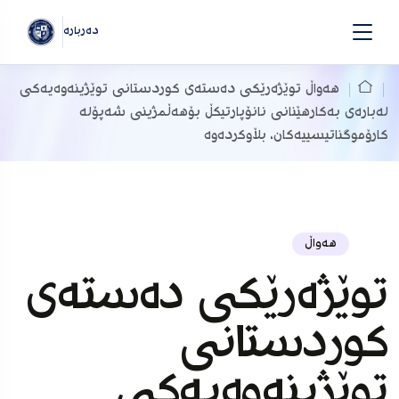
دەربارە
هەواڵ
توێژه‌رێکى ده‌سته‌ى کوردستانى توێژینه‌وه‌یه‌کی
له‌باره‌ی بەکارهێنانی نانۆپارتیکڵ بۆهەڵمژینی شه‌پۆلە
کارۆموگناتیسییەکان، بڵاوکرده‌وه‌
هەواڵ
توێژه‌رێکى ده‌سته‌ى
کوردستانى
توێژینه‌وه‌یه‌کی