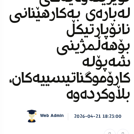
له‌باره‌ی بەکارهێنانی
نانۆپارتیکڵ
بۆهەڵمژینی
شه‌پۆلە
کارۆموگناتیسییەکان،
بڵاوکرده‌وه‌
Web Admin
2026-04-21 18:23:00