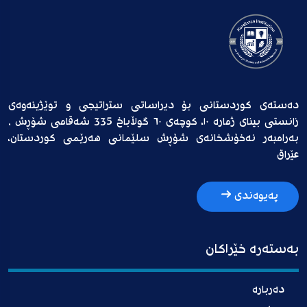
دەستەی کوردستانی بۆ دیراساتی ستراتیجی و توێژینەوەی
زانستی بینای ژمارە ١٠، کوچەی ٦٠ گوڵاباخ 335 شەقامی شۆڕش ,
بەرامبەر نەخۆشخانەی شۆڕش سلێمانی هەرێمی کوردستان،
عێراق
پەیوەندی
بەستەرە خێراکان
دەربارە